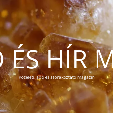
Ó ÉS HÍR 
Közéleti, adó és szórakoztató magazin