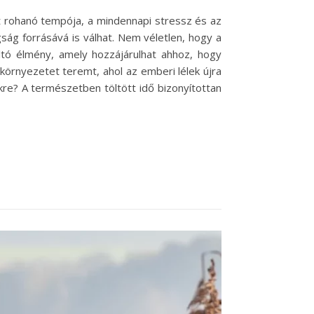
t rohanó tempója, a mindennapi stressz és az
ág forrásává is válhat. Nem véletlen, hogy a
ltó élmény, amely hozzájárulhat ahhoz, hogy
környezetet teremt, ahol az emberi lélek újra
re? A természetben töltött idő bizonyítottan