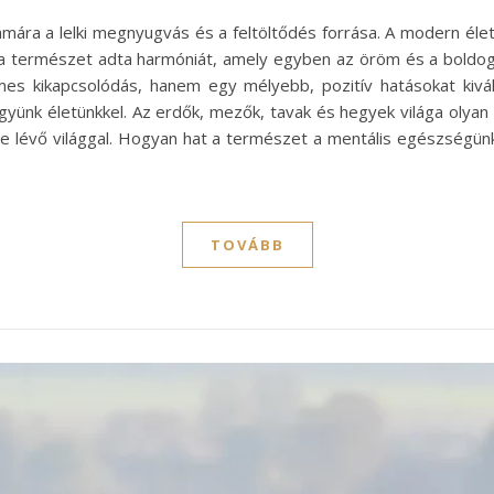
ra a lelki megnyugvás és a feltöltődés forrása. A modern éle
 a természet adta harmóniát, amely egyben az öröm és a boldogs
es kikapcsolódás, hanem egy mélyebb, pozitív hatásokat kivá
ünk életünkkel. Az erdők, mezők, tavak és hegyek világa olyan 
e lévő világgal. Hogyan hat a természet a mentális egészségünk
TOVÁBB