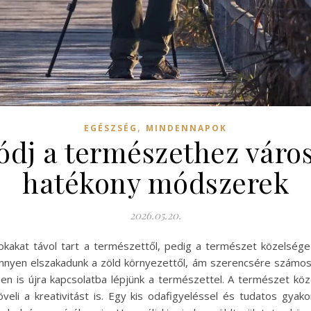
,
EGÉSZSÉG
MINDENNAPOK
dj a természethez váro
hatékony módszerek
2026.05.20.
okakat távol tart a természettől, pedig a természet közelsége
nyen elszakadunk a zöld környezettől, ám szerencsére számos 
en is újra kapcsolatba lépjünk a természettel. A természet k
növeli a kreativitást is. Egy kis odafigyeléssel és tudatos gyako