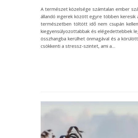
A természet közelsége számtalan ember számá
állandó ingerek között egyre többen keresik
természetben töltött idő nem csupán kellem
kiegyensúlyozottabbak és elégedettebbek legy
összhangba kerülhet önmagával és a körülött
csökkenti a stressz-szintet, ami a…